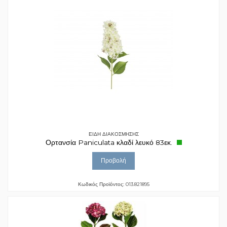
ΕΙΔΗ ΔΙΑΚΟΣΜΗΣΗΣ
Ορτανσία Paniculata κλαδί λευκό 83εκ.
Προβολή
Κωδικός Προϊόντος: 013.821895