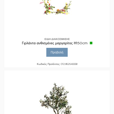
ΕΙΔΗ ΔΙΑΚΟΣΜΗΣΗΣ
Γιρλάντα ανθισμένες μαργαρίτες Η150cm
Προβολή
Κωδικός Προϊόντος: 012.862646558