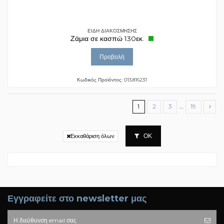
ΕΙΔΗ ΔΙΑΚΟΣΜΗΣΗΣ
Ζάμια σε κασπώ 130εκ.
Προβολή
Κωδικός Προϊόντος: 013.816231
1
2
3
…
19
ΟΚ
Εκκαθάριση όλων
Εγγραφείτε στο newsletter μας