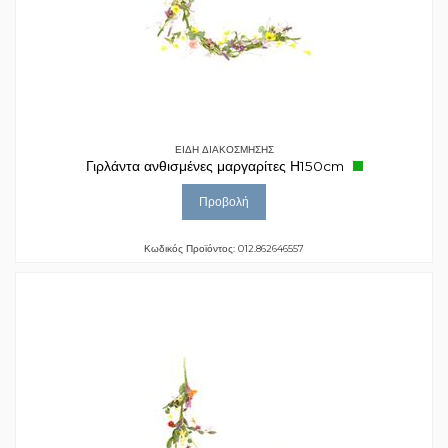
ΕΙΔΗ ΔΙΑΚΟΣΜΗΣΗΣ
Γιρλάντα ανθισμένες μαργαρίτες Η150cm
Προβολή
Κωδικός Προϊόντος: 012.862646557