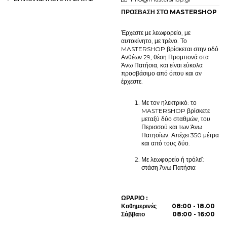
ΠΡΟΣΒΑΣΗ ΣΤΟ MASTERSHOP
Έρχεστε με λεωφορείο, με
αυτοκίνητο, με τρένο. Το
MASTERSHOP βρίσκεται στην οδό
Ανθέων 29, θέση Προμπονά στα
Άνω Πατήσια, και είναι εύκολα
προσβάσιμο από όπου και αν
έρχεστε.
Με τον ηλεκτρικό: το
MASTERSHOP βρίσκετε
μεταξύ δύο σταθμών, του
Περισσού και των Άνω
Πατησίων. Απέχει 350 μέτρα
και από τους δύο.
Με λεωφορείο ή τρόλεϊ:
στάση Άνω Πατήσια
ΩΡΑΡΙΟ :
Καθημερινές 08:00 - 18.00
Σάββατο 08:00 - 16:00